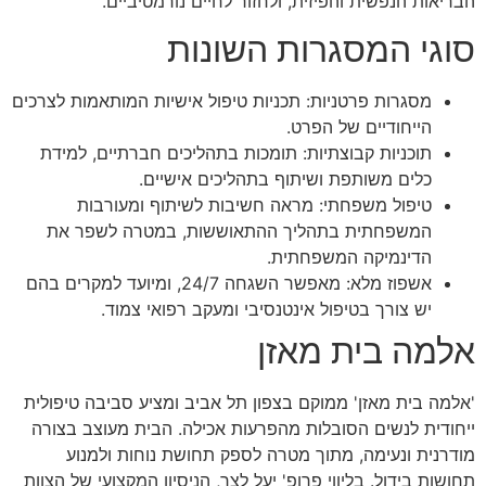
הבריאות הנפשית והפיזית, ולחזור לחיים נורמטיביים.
סוגי המסגרות השונות
מסגרות פרטניות: תכניות טיפול אישיות המותאמות לצרכים
הייחודיים של הפרט.
תוכניות קבוצתיות: תומכות בתהליכים חברתיים, למידת
כלים משותפת ושיתוף בתהליכים אישיים.
טיפול משפחתי: מראה חשיבות לשיתוף ומעורבות
המשפחתית בתהליך ההתאוששות, במטרה לשפר את
הדינמיקה המשפחתית.
אשפוז מלא: מאפשר השגחה 24/7, ומיועד למקרים בהם
יש צורך בטיפול אינטנסיבי ומעקב רפואי צמוד.
אלמה בית מאזן
'אלמה בית מאזן' ממוקם בצפון תל אביב ומציע סביבה טיפולית
ייחודית לנשים הסובלות מהפרעות אכילה. הבית מעוצב בצורה
מודרנית ונעימה, מתוך מטרה לספק תחושת נוחות ולמנוע
תחושות בידול. בליווי פרופ' יעל לצר, הניסיון המקצועי של הצוות