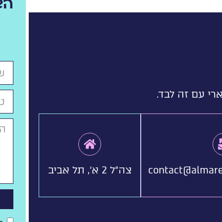
הש
רי עם זה לבד.
contact@almare
צה"ל 2 א', תל אביב